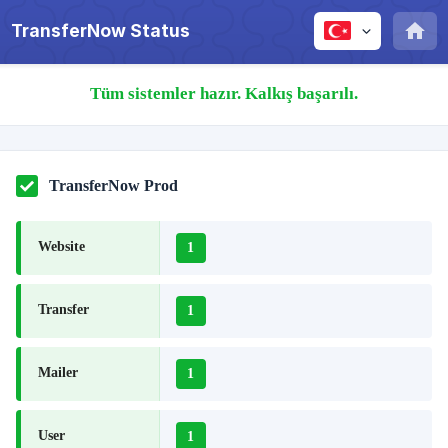
TransferNow Status
Tüm sistemler hazır. Kalkış başarılı.
TransferNow Prod
Website
1
Transfer
1
Mailer
1
User
1